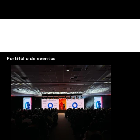
Bem vindo
No último ano, nossa dedicação à excelência, inovação e soluções impactantes tem sido fundamental em nossa jornada.
Ao explorar nosso portfólio, você terá a chance de se aprofundar em histórias de sucesso, projetos inovadores e parcerias
estratégicas que formam a espinha dorsal da Santo Evento. Cada empreendimento não apenas demonstra nossa expertise, mas
também reflete a paixão que temos pela realização de eventos de exelência.
Nosso portfólio não é apenas uma coleção de trabalhos; é um testemunho do nosso compromisso em transformar desafios em
oportunidades, ideias em realidade e parcerias em colaborações duradouras.
Portifólio de eventos