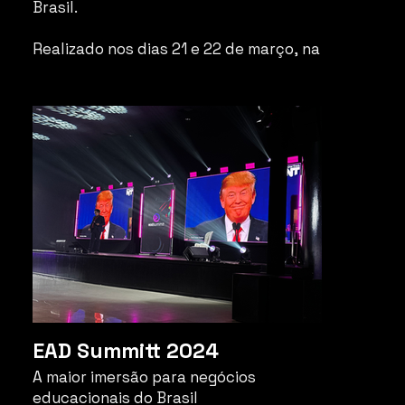
Brasil.
Realizado nos dias 21 e 22 de março, na
mágica ilha de Florianópolis, o evento
trouxe uma experiência totalmente
imersiva, com o tema VIKING,
combinando inovação, energia e uma
atmosfera única para todos os
participantes.
EAD Summitt 2024
A maior imersão para negócios
educacionais do Brasil