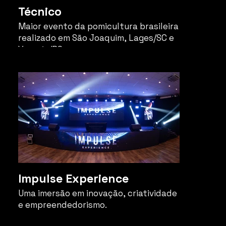
Técnico
Maior evento da pomicultura brasileira
realizado em São Joaquim, Lages/SC e
Vacaria/RS.
O evento reuniu agricultores,
pesquisadores e especialistas
brasileiros e estrangeiros, incluindo
representantes da Espanha e Itália. O
propósito central do evento é a troca
de informações, pesquisa e destacar
as inovações tecnológicas aplicadas
na fruticultura, com foco especial na
produção de maçãs.
Impulse Experience
Uma imersão em inovação, criatividade
e empreendedorismo.