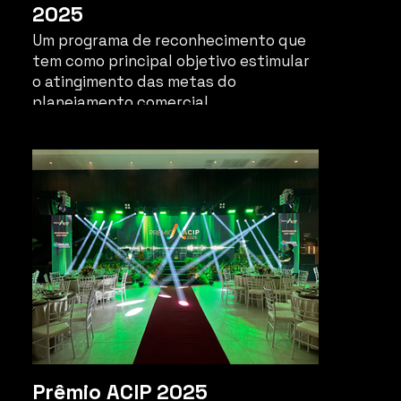
2025
Um programa de reconhecimento que
tem como principal objetivo estimular
o atingimento das metas do
planejamento comercial,
reconhecendo os esforços dos
colaboradores, com premiações, ações
comerciais regionais, oportunidades
de amadurecimento profissional e
expansão do conhecimento agregando
know-how.
Prêmio ACIP 2025