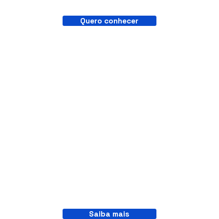
Com mais de 12 anos de experência atuamos no setor de eventos. Com foco em qualidade e na experência de
nossos clientes, fornecemos toda a parte sonorização, iluminação e painéis de LED.
Quero conhecer
Serviços
Eventos Corporativos
Saiba mais